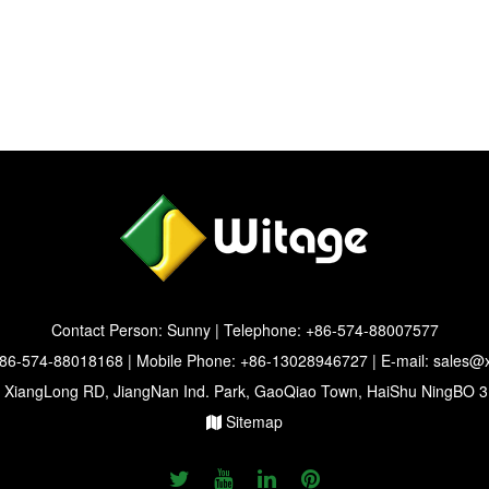
Contact Person: Sunny | Telephone: +86-574-88007577
+86-574-88018168 | Mobile Phone: +86-13028946727 | E-mail:
sales@x
1 XiangLong RD, JiangNan Ind. Park, GaoQiao Town, HaiShu NingBO 
Sitemap